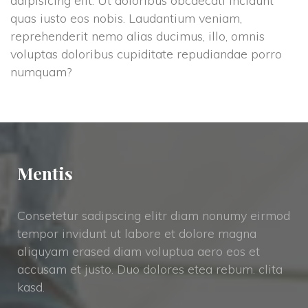
adipisicing elit. Ut doloribus obcaecati incidunt 
quas iusto eos nobis. Laudantium veniam, 
reprehenderit nemo alias ducimus, illo, omnis 
voluptas doloribus cupiditate repudiandae porro 
numquam?
Menti
Consetetur sadipscing elitr diam nonumy eirmod 
tempor invidunt ut labore et dolore magna 
aliquyam erased diam voluptua aero eos et 
accusam et justo. Duo dolores etea rebum. clita 
kasd.